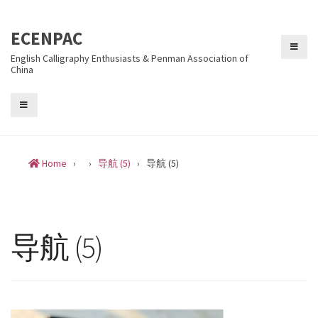
Skip
to
ECENPAC
content
English Calligraphy Enthusiasts & Penman Association of
China
Home
›
›
导航 (5)
›
导航 (5)
导航 (5)