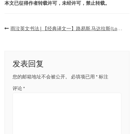
本文已征得作者转载许可，未经许可，禁止转载。
文
雨泣英文书法 | 【经典译文一】路易斯.马达拉斯(Louis Madarasz)传记
章
导
航
发表回复
您的邮箱地址不会被公开。
必填项已用
*
标注
评论
*